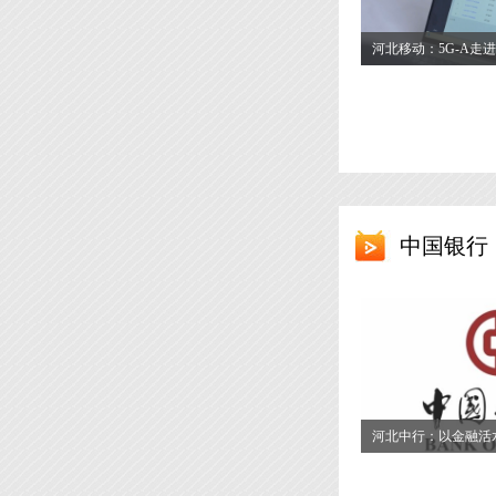
河北移动：5G-A走
精准高效
中国银行
河北中行：以金融活
房地产发展新模式