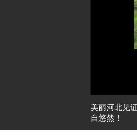
美丽河北见
自悠然！