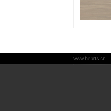
www.hebrts.cn