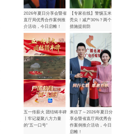
2026年夏日分享会暨省
【专家在线】警惕玉米
3
直厅局优秀合作案例推
秃尖！减产30%？两个
介活动，今日启帷！
措施提前防
6
五一传薪火 团结铸丰碑
来信了～2026年夏日分
丨牢记凝聚八方力量
享会暨省直厅局优秀合
5
的“五一口号”
作案例推介活动，今日
启帷！