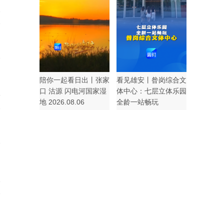
2
陪你一起看日出丨张家
看见雄安丨昝岗综合文
口 沽源 闪电河国家湿
体中心：七层立体乐园
6
地 2026.08.06
全龄一站畅玩
1