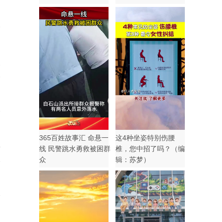
2
365百姓故事汇 命悬一
这4种坐姿特别伤腰
9
线 民警跳水勇救被困群
椎，您中招了吗？（编
众
辑：苏梦）