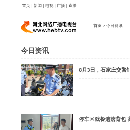
首页 |
新闻 |
电视 |
广播 |
直播
首页
>
今日资讯
今日资讯
8月3日，石家庄交警
宣教行动，现场检查8
行仍需平台落实整改 #
停车区就餐遗落背包 