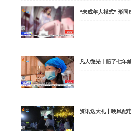
“未成年人模式” 形同
凡人微光丨赔了七年她
资讯送大礼丨晚风配电