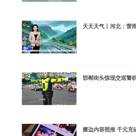
天天天气丨河北：雷雨
邯郸街头惊现交巡警
过吗？#邯郸交警 #交
擦边内容照推 千元充