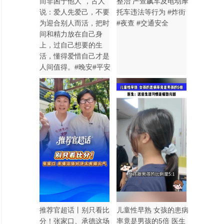
而非困于他人”，古人
整治 严查飙车及电动摩
说：爱人先爱己，不要
托车违法等行为 #炸街
为迎合别人而活，把时
#夜查 #交通安全
间和精力放在自己身
上，过自己想要的生
活，懂得爱惜自己才是
人间值得。#晚安#平安
推荐官超话丨别只看比
儿童性早熟 女孩的患病
分！张家口、承德这场
率竟是男孩的5倍 医生