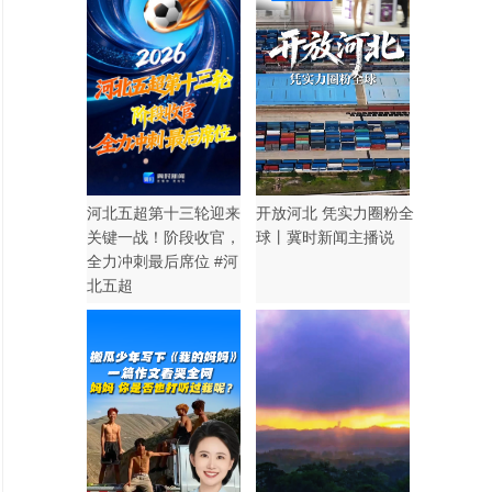
河北五超第十三轮迎来
开放河北 凭实力圈粉全
关键一战！阶段收官，
球丨冀时新闻主播说
全力冲刺最后席位 #河
北五超