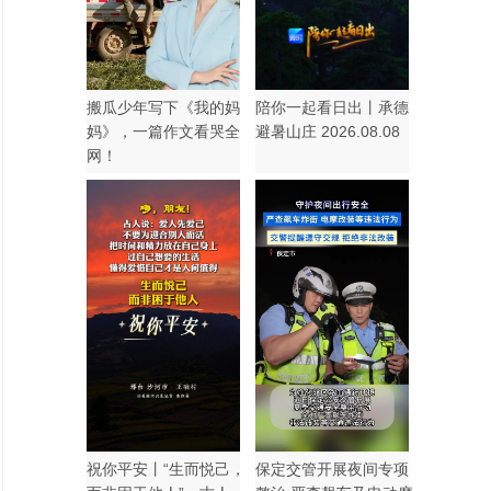
搬瓜少年写下《我的妈
陪你一起看日出丨承德
妈》，一篇作文看哭全
避暑山庄 2026.08.08
网！
祝你平安丨“生而悦己，
保定交管开展夜间专项