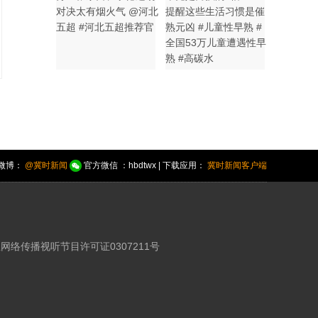
对决太有烟火气 @河北
提醒这些生活习惯是催
五超 #河北五超推荐官
熟元凶 #儿童性早熟 #
全国53万儿童遭遇性早
熟 #高碳水
微博：
@冀时新闻
官方微信 ：hbdtwx | 下载应用：
冀时新闻客户端
网络传播视听节目许可证0307211号