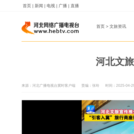
首页 |
新闻 |
电视 |
广播 |
直播
字
字
首页
>
文旅资讯
河北文旅
来源：
河北广播电视台冀时客户端
责编：
张玲
时间：
2025-04-2