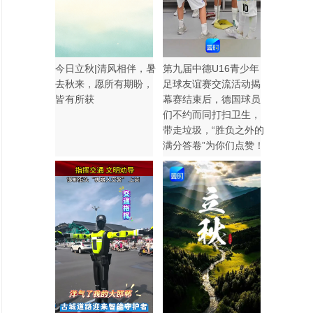
今日立秋|清风相伴，暑
第九届中德U16青少年
去秋来，愿所有期盼，
足球友谊赛交流活动揭
皆有所获
幕赛结束后，德国球员
们不约而同打扫卫生，
带走垃圾，“胜负之外的
满分答卷”为你们点赞！