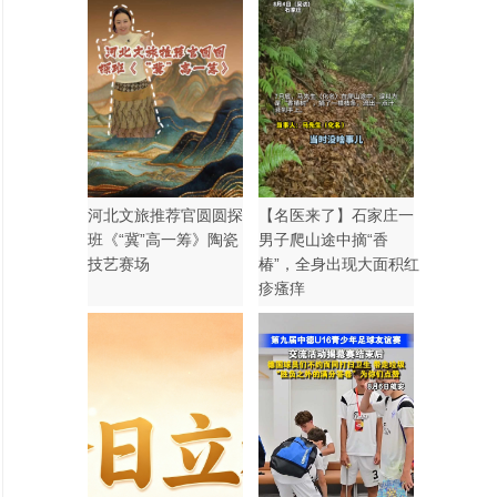
河北文旅推荐官圆圆探
【名医来了】石家庄一
班《“冀”高一筹》陶瓷
男子爬山途中摘“香
技艺赛场
椿”，全身出现大面积红
疹瘙痒