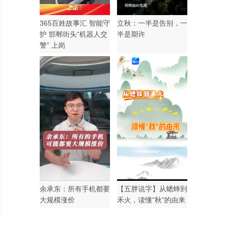
365百姓故事汇 智能守
立秋：一半是告别，一
护 邯郸街头“机器人交
半是期许
警” 上岗
余承东：所有手机都要
【五胖说字】从蟋蟀到
大规模涨价
禾火，读懂“秋”的由来