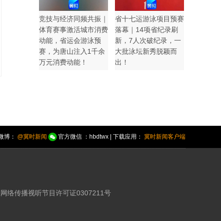
竞技与经济同频共振｜
省十七运游泳项目预赛
体育赛事激活城市消费
落幕｜14项省纪录刷
动能，省运会游泳预
新，7人次破纪录，一
赛，为唐山注入1千余
大批泳坛新秀脱颖而
万元消费动能！
出！
微博：
@冀时新闻
官方微信 ：hbdtwx | 下载应用：
冀时新闻客户端
网络传播视听节目许可证0307211号