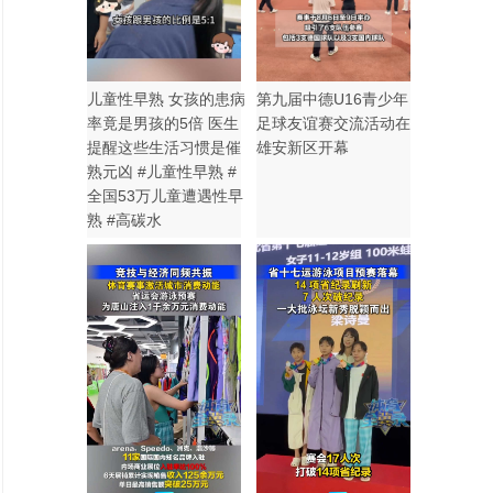
儿童性早熟 女孩的患病
第九届中德U16青少年
率竟是男孩的5倍 医生
足球友谊赛交流活动在
提醒这些生活习惯是催
雄安新区开幕
熟元凶 #儿童性早熟 #
全国53万儿童遭遇性早
熟 #高碳水