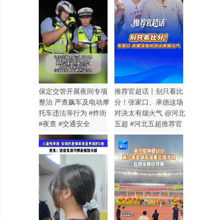
保定交管开展夜间专项
推荐官超话丨别只看比
整治 严查飙车及电动摩
分！张家口、承德这场
托车违法等行为 #炸街
对决太有烟火气 @河北
#夜查 #交通安全
五超 #河北五超推荐官