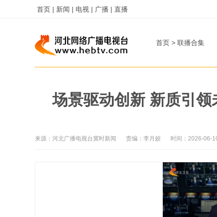
首页 |
新闻 |
电视 |
广播 |
直播
首页
>
联播合集
场景驱动创新 新质引
来源：
河北广播电视台冀时新闻
责编：
李月姣
时间：
2026-06-1