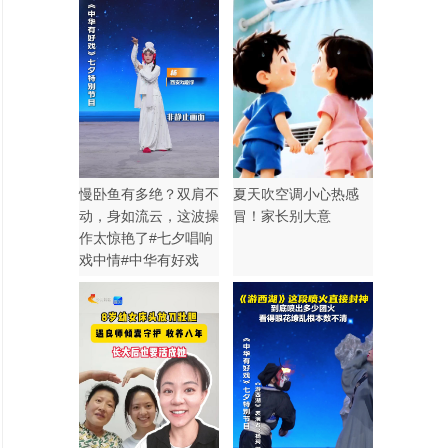
慢卧鱼有多绝？双肩不
夏天吹空调小心热感
动，身如流云，这波操
冒！家长别大意
作太惊艳了#七夕唱响
戏中情#中华有好戏