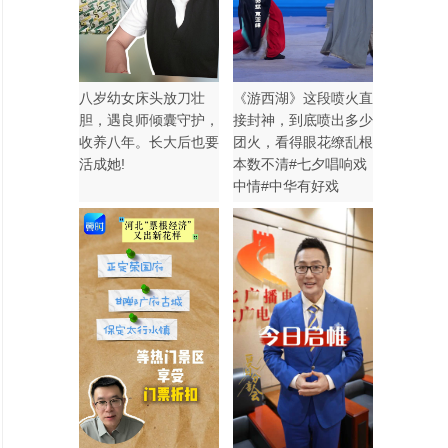
八岁幼女床头放刀壮
《游西湖》这段喷火直
胆，遇良师倾囊守护，
接封神，到底喷出多少
收养八年。长大后也要
团火，看得眼花缭乱根
活成她!
本数不清#七夕唱响戏
中情#中华有好戏