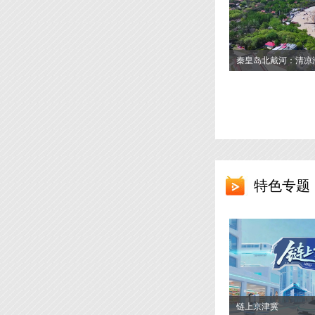
秦皇岛北戴河：清凉
好去处
特色专题
链上京津冀