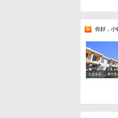
你好，小
生态宜居——看宁晋
园”