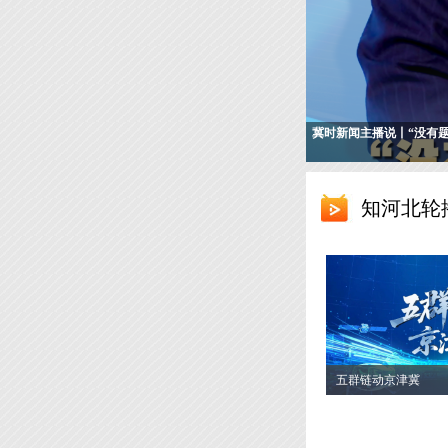
冀时新闻主播说丨“没有
知河北轮
五群链动京津冀