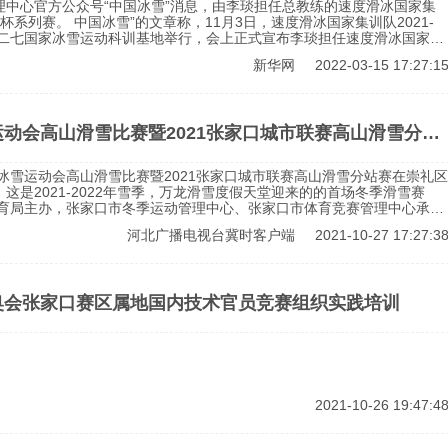
理中心官方公众号“中国冰雪”消息，由李琰担任总教练的速度滑冰国家集
系列赛。 中国冰雪”的文章称，11月3日，速度滑冰国家集训队2021-
在二七国家冰雪运动科训基地举行，会上正式宣布李琰担任速度滑冰国家集
新华网
2022-03-15 17:27:1
动会高山滑雪比赛暨2021张家口城市联赛高山滑雪分站
届冰雪运动会高山滑雪比赛暨2021张家口城市联赛高山滑雪分站赛在崇礼区
这是2021-2022年雪季，万龙滑雪度假天堂迎来的的首场冬季滑雪赛
体育局主办，张家口市冬季运动管理中心、张家口市体育竞赛管理中心承
名滑雪健儿驰骋雪道，进行了高山滑雪大回转项目的角逐。比赛共设初中、
河北广播电视台冀时客户端
2021-10-27 17:27:3
奥会张家口赛区属地国内技术官员竞赛组织实践培训
2021-10-26 19:47:4