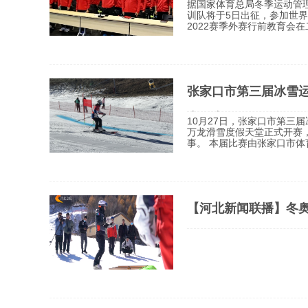
据国家体育总局冬季运动管
训队将于5日出征，参加世界杯
2022赛季外赛行前教育会
训队总教练兼领队。
张家口市第三届冰雪运
赛开赛
10月27日，张家口市第三
万龙滑雪度假天堂正式开赛，
事。 本届比赛由张家口市
办。来自张家口全市的74
高中、高校三个组别。
【河北新闻联播】冬