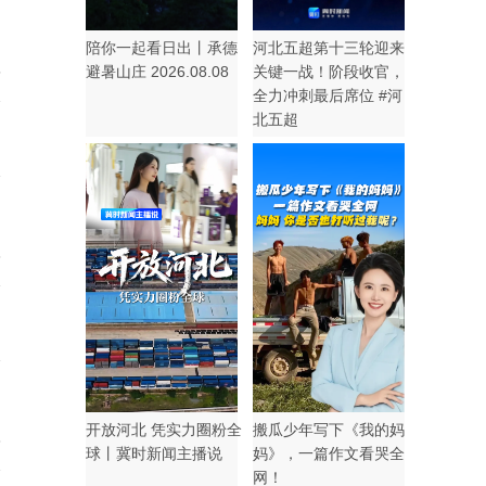
陪你一起看日出丨承德
河北五超第十三轮迎来
5
避暑山庄 2026.08.08
关键一战！阶段收官，
全力冲刺最后席位 #河
北五超
8
开放河北 凭实力圈粉全
搬瓜少年写下《我的妈
8
球丨冀时新闻主播说
妈》，一篇作文看哭全
网！