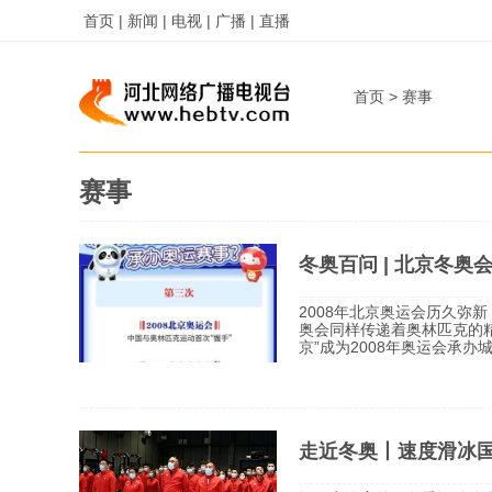
首页 |
新闻 |
电视 |
广播 |
直播
首页
>
赛事
赛事
冬奥百问 | 北京冬
2008年北京奥运会历久弥新
奥会同样传递着奥林匹克的精神与力量。 2001年7月13日，当前
京”成为2008年奥运会承办城市时，中
着这届盛会于2008年成功举行，世
青奥会在南京成功举办，这
走近冬奥丨速度滑冰