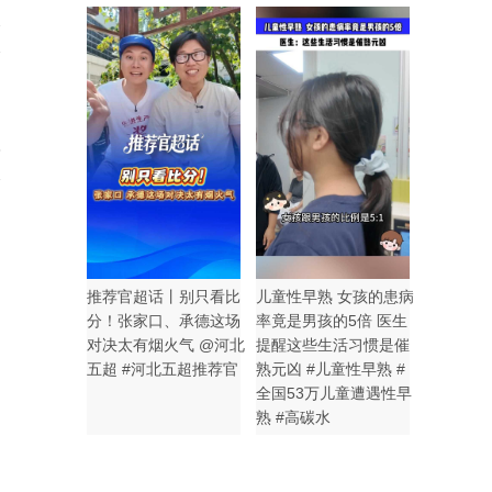
2
3
推荐官超话丨别只看比
儿童性早熟 女孩的患病
分！张家口、承德这场
率竟是男孩的5倍 医生
对决太有烟火气 @河北
提醒这些生活习惯是催
五超 #河北五超推荐官
熟元凶 #儿童性早熟 #
全国53万儿童遭遇性早
熟 #高碳水