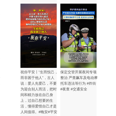
2
祝你平安丨“生而悦己，
保定交管开展夜间专项
4
而非困于他人”，古人
整治 严查飙车及电动摩
说：爱人先爱己，不要
托车违法等行为 #炸街
为迎合别人而活，把时
#夜查 #交通安全
间和精力放在自己身
上，过自己想要的生
活，懂得爱惜自己才是
人间值得。#晚安#平安