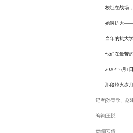
校址在战场
她叫抗大—
当年的抗大
他们在最苦
2026年6月
那段烽火岁
记者|孙青欣、赵
编辑|王悦
责编|安倩