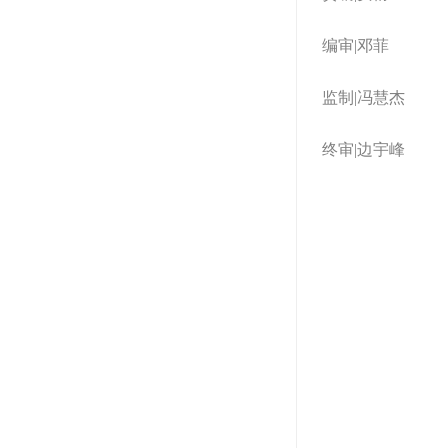
编审|邓菲
监制|冯慧杰
终审|边宇峰