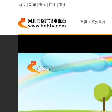
首页 |
新闻 |
电视 |
广播 |
直播
字
字
首页
>
逐梦童行