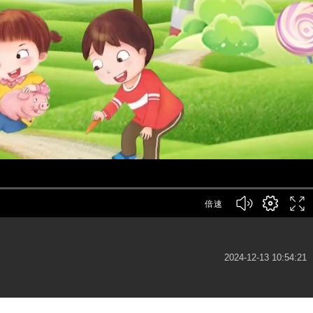
倍速
2024-12-13 10:54:21