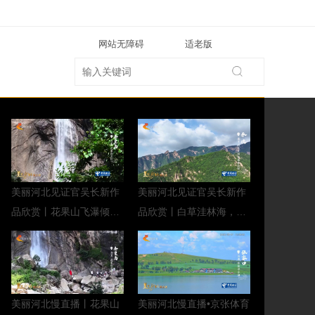
网站无障碍
适老版
美丽河北见证官吴长新作
美丽河北见证官吴长新作
品欣赏丨花果山飞瀑倾
品欣赏丨白草洼林海，吸
泻，满目灵动诗意！
氧醉清风~
美丽河北慢直播丨花果山
美丽河北慢直播•京张体育