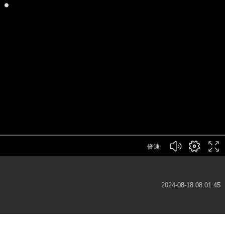
倍速
2024-08-18 08:01:45