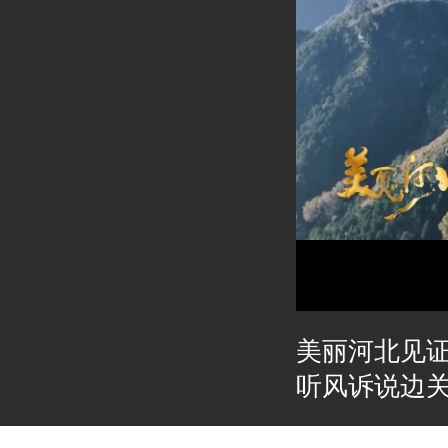
美丽河北见
听风诉说边