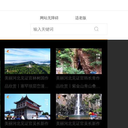
网站无障碍
适老版
美丽河北见证官林树国作
美丽河北见证官韩长青作
品欣赏丨塞罕坝层峦漫卷
品欣赏丨紫金山青山叠嶂
千重雾，碧叶遥浮万里云
含灵秀，峻岭雄峙入云天
美丽河北见证官吴长新作
美丽河北见证官吴长新作