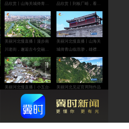
品欣赏丨山海关城倚青山
品欣赏丨到板厂峪，看翠
临浩渺，雄襟渤海阅风烟
岭悬飞瀑，清泉润山川
美丽河北慢直播丨漫步南
美丽河北慢直播丨山海关
川老街，邂逅古今交融的
城倚青山临浩渺，雄襟渤
狮城风华 沧州 清晨
海阅风烟 秦皇岛 清晨
2026/08/07#这么近，那
2026/08/07#这么近，那
么美，周末到河北
么美，周末到河北
美丽河北慢直播丨小五台·
美丽河北见证官周翔作品
金河景区一溪碧水环山
欣赏丨黑山大峡谷一谷青
绕，千叠青峰抱翠流 张家
翠接云天，万里晴空映山
口 清晨 2026/08/07#这么
峦
近，那么美，周末到河北