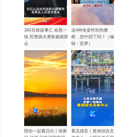
365百姓故事汇 命悬一
这4种坐姿特别伤腰
线 民警跳水勇救被困群
椎，您中招了吗？（编
众
辑：苏梦）
陪你一起看日出丨张家
看见雄安丨昝岗综合文