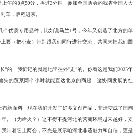
上午的8点50分，再过3分钟，参加全国两会的我省全国人大
趟列车，启程进京。
几个优质专用品种，比如说马兰1号，今年又创造了北方的单
次会上要（把小麦）带到跟我们同行进行交流，共同来把我们国
长"的，我惦记的就是地里往外"走"的。你看这是我们2025年
间地头的蔬菜两个小时就能直达北京的商超，这协同发展的红
土布新面料，现在我们开发了好多文创产品，非遗变成了国潮
一年。（为啥火？）这不得不提河北的营商环境越来越好，支
。我带着它上两会，不光是展示咱河北非遗魅力和自信，更是