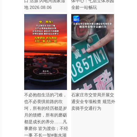
口 沽源 闪电河国家湿
体中心：七层立体乐园
地 2026.08.06
全龄一站畅玩
不必抱怨生活的刁难，
石家庄市交管局开展交
也不必畏惧前路的坎
通安全专项检查 规范外
坷，所有的经历都是岁
卖骑手交通行为
月的馈赠，所有的磨砺
都是成长的养分……凡
事磨你 皆为渡你；不经
一事 不长一智#衡水湖