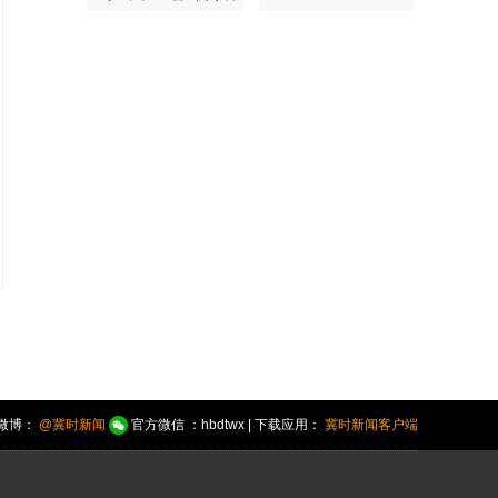
微博：
@冀时新闻
官方微信 ：hbdtwx | 下载应用：
冀时新闻客户端