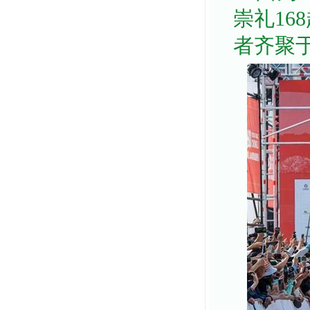
崇礼16
者齐聚