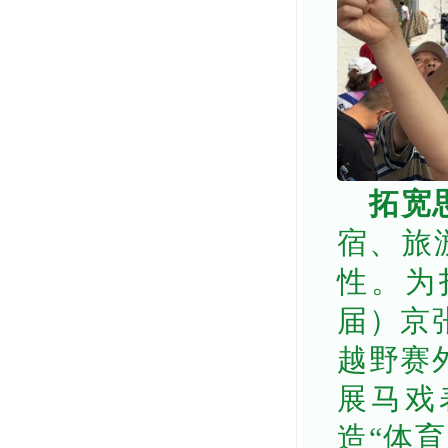
拓宽
宿、旅
性。为
届）京
越野赛
展马戏
造“体