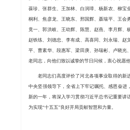
葆珍、张群生、王加林、白润璋、杨新农、柳宝
桐利、焦彦龙、王晓东、邢国辉、聂瑞平、王会
竟一、郭洪岐、王幼辉、陈慧、赵燕、李月辉、
赵铁练、刘德忠、李有成、高喜同、刘永瑞、赵
平、曹素华、段惠军、梁田庚、孙瑞彬、卢晓光
老同志，向他们致以诚挚的节日问候，衷心祝愿
老同志们高度评价了河北各项事业取得的新进
中央坚强领导下，全省上下牢记嘱托、感恩奋进，
新的一年，将深入学习贯彻习近平总书记重要讲
为实现“十五五”良好开局贡献智慧和力量。