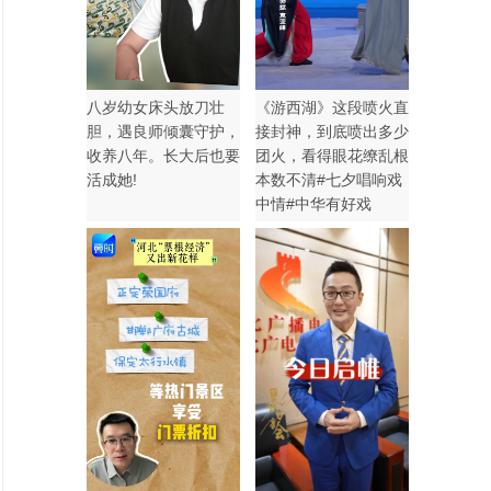
八岁幼女床头放刀壮
《游西湖》这段喷火直
胆，遇良师倾囊守护，
接封神，到底喷出多少
收养八年。长大后也要
团火，看得眼花缭乱根
活成她!
本数不清#七夕唱响戏
中情#中华有好戏