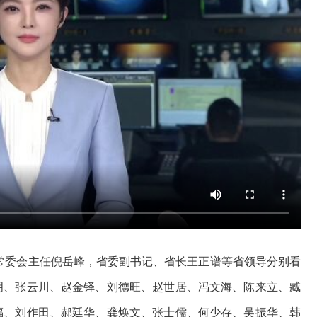
常委会主任倪岳峰，省委副书记、省长王正谱等省领导分别看
明、张云川、赵金铎、刘德旺、赵世居、冯文海、陈来立、臧
福、刘作田、郝廷华、龚焕文、张士儒、何少存、吴振华、韩