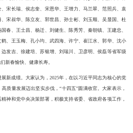
全、宋长瑞、侯志奎、宋恩华、王增力、马兰翠、范照兵、袁
勇、宋叔华、陈立友、郭世昌、孙士彬、刘玉顺、吴显国、杜
杨国春、王士昌、杨迁、刘健生、陈秀芳、秦朝镇、王建忠、
文鹤、王玉梅、孔小均、武四海、许宁、崔江水、郭华、沈小
、边发吉、徐建培、苏银增、刘瑞川、卫彦明、侯磊等省军级
他们新春愉快、健康长寿。
展新成绩。大家认为，2025年，在以习近平同志为核心的党
高质量发展迈出坚实步伐，“十四五”圆满收官。大家表示，
话精神和党中央决策部署，积极支持省委、省政府各项工作，