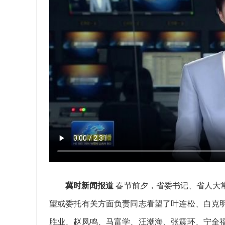
冀时新闻报道
春节前夕，省委书记、省人大
望或委托有关方面负责同志看望了叶连松、白克
胜业、赵凤鸣、马富学、汪潮海、张震环、宁全