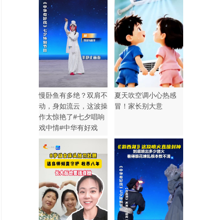
慢卧鱼有多绝？双肩不
夏天吹空调小心热感
动，身如流云，这波操
冒！家长别大意
作太惊艳了#七夕唱响
戏中情#中华有好戏