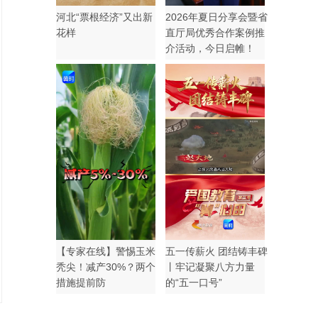
河北“票根经济”又出新
2026年夏日分享会暨省
花样
直厅局优秀合作案例推
介活动，今日启帷！
【专家在线】警惕玉米
五一传薪火 团结铸丰碑
秃尖！减产30%？两个
丨牢记凝聚八方力量
措施提前防
的“五一口号”