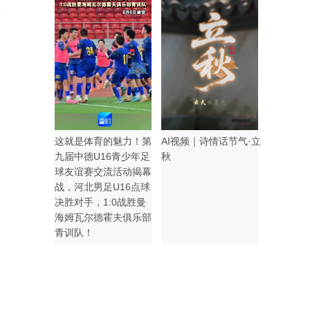
8
7
这就是体育的魅力！第
AI视频｜诗情话节气·立
九届中德U16青少年足
秋
球友谊赛交流活动揭幕
战，河北男足U16点球
决胜对手，1:0战胜曼
海姆瓦尔德霍夫俱乐部
青训队！
7