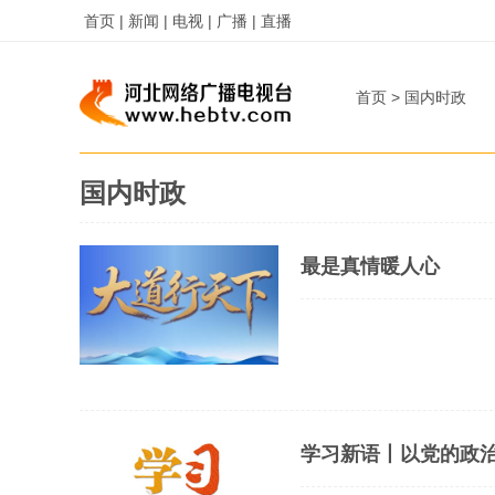
首页 |
新闻 |
电视 |
广播 |
直播
首页
>
国内时政
国内时政
最是真情暖人心
学习新语丨以党的政