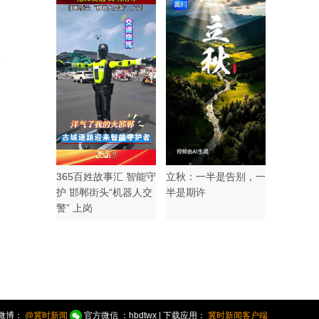
3
365百姓故事汇 智能守
立秋：一半是告别，一
护 邯郸街头“机器人交
半是期许
警” 上岗
微博：
@冀时新闻
官方微信 ：hbdtwx | 下载应用：
冀时新闻客户端