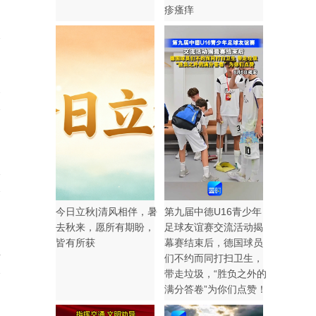
疹瘙痒
2
1
今日立秋|清风相伴，暑
第九届中德U16青少年
去秋来，愿所有期盼，
足球友谊赛交流活动揭
皆有所获
幕赛结束后，德国球员
4
们不约而同打扫卫生，
带走垃圾，“胜负之外的
满分答卷”为你们点赞！