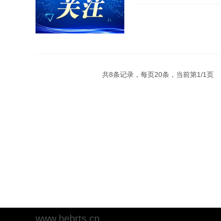
共8条记录，每页20条，当前第
1
/
1
www.hebrts.cn