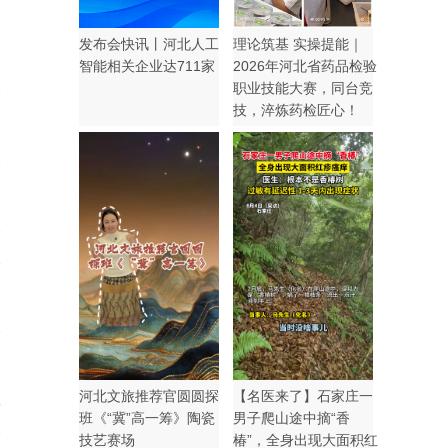
发布会快讯丨河北人工
理论筑基 实操提能｜
2
智能相关企业达711家
2026年河北省药品检验
职业技能大赛，同台竞
技，淬炼药检匠心！
7
河北文旅推荐官圆圆探
【名医来了】石家庄一
9
班《“冀”高一筹》陶瓷
男子爬山途中摘“香
技艺赛场
椿”，全身出现大面积红