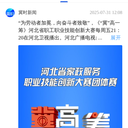
冀时新闻
2025-07-31 12:08
“为劳动者加冕，向奋斗者致敬”，《“冀”高一
筹》河北省职工职业技能创新大赛每周五21：
20在河北卫视播出。河北广播电视台冀时客户
...
展开
端、冀工之家网上平台同步直播。
“幸福家庭，因为有我”，由河北省总工会、河
北省人力资源和社会保障厅、河北省妇女联合
会、河北省商务厅联合主办，河北广播电视
台、河北省家政行业协会承办的河北省家政服
务职业技能创新大赛——团队晋级赛上半场8
月1日起正式开播！
根据企业在个人赛中的分数累积排名及相关规
则，有6支企业代表队脱颖而出，进入到河北
省家政服务职业技能创新大赛团队赛的比拼！
6支企业代表队以匠心守初心，凝聚力量，团
结协作，用专业和技能，在赛场上绽放属于家