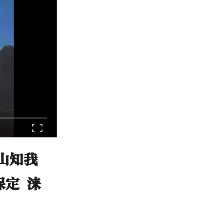
山知我
保定 涞