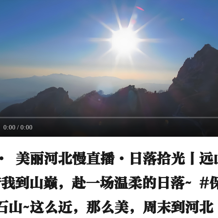
0:00
/
0:00
· 美丽河北慢直播·日落拾光丨远
我到山巅，赴一场温柔的日落~ #
石山~这么近，那么美，周末到河北