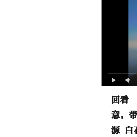
回看 
意，带
源 白