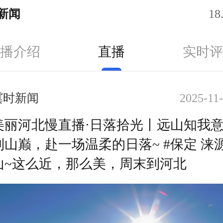
新闻
1
播介绍
直播
实时
冀时新闻
2025-11-
美丽河北慢直播·日落拾光丨远山知我
到山巅，赴一场温柔的日落~ #保定 涞源
山~这么近，那么美，周末到河北