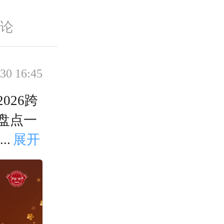
评论
30 16:45
026跨
盘点一
情瞬
...
展开
“花开图
的情感
创新手