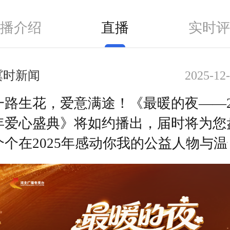
播介绍
直播
实时
冀时新闻
2025-12-
一路生花，爱意满途！《最暖的夜——2
年爱心盛典》将如约播出，届时将为您
个个在2025年感动你我的公益人物与温
间。让“爱意善举”成为跨年夜最动人的
景”，将这场跨年晚会升级为温暖人心
集结、京津冀协同发展的文化展示和用
法讲述中国故事的艺术实践。