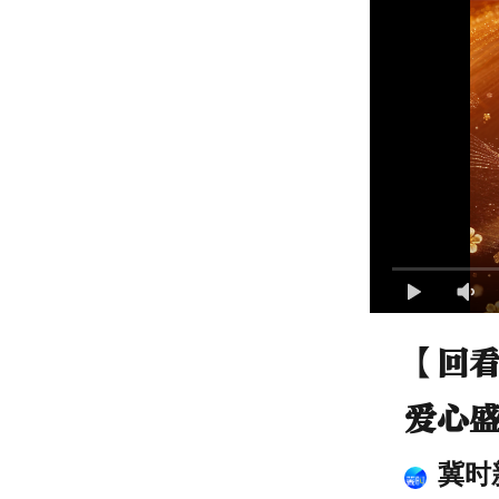
【回看
爱心
冀时