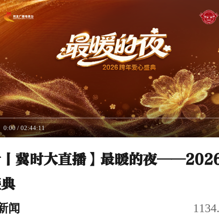
0:00
/
02:44:11
丨冀时大直播】最暖的夜——202
盛典
新闻
113