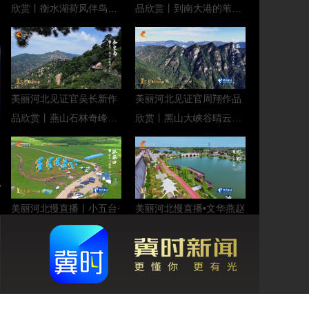
欣赏丨衡水湖荷风伴鸟
品欣赏丨到南大港的苇海
影，碧水润生机
里听浪涛鸟鸣
美丽河北见证官吴长新作
美丽河北见证官周翔作品
品欣赏丨燕山石林奇峰怪
欣赏丨黑山大峡谷晴云绕
石映晴空，游人漫步绿意
翠岭，幽谷沐清风
中
美丽河北慢直播丨小五台·
美丽河北慢直播•文华燕赵
金河景区高山流水觅幽
丨燕赵传奇书岁月，百代
境，翠岭连云入画屏 张家
风华聚古城 正午
口 正午 2026/08/09#这么
2026/08/09#这么近，那
近，那么美，周末到河北
么美，周末到河北