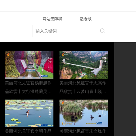
网站无障碍
适老版
美丽河北见证官杨鹏超作
美丽河北见证官于志高作
品欣赏丨太行深处藏灵
品欣赏丨云梦山青山巍巍
秀，七步沟碧涧流泉游人
流云绕，翠谷流泉瀑有声
醉
美丽河北见证官李明作品
美丽河北见证官宋文峰作