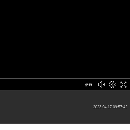
倍速
2023-04-17 09:57:42