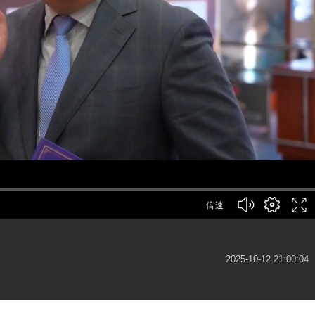
倍速
2025-10-12 21:00:04