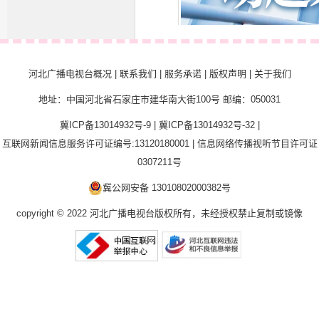
河北广播电视台概况
|
联系我们
|
服务承诺
|
版权声明
|
关于我们
北方快车
燕赵名医堂
健康动起来
地址：中国河北省石家庄市建华南大街100号 邮编：050031
冀ICP备13014932号-9
|
冀ICP备13014932号-32
|
互联网新闻信息服务许可证编号:13120180001
|
信息网络传播视听节目许可证
0307211号
冀公网安备 13010802000382号
copyright © 2022 河北广播电视台版权所有，未经授权禁止复制或镜像