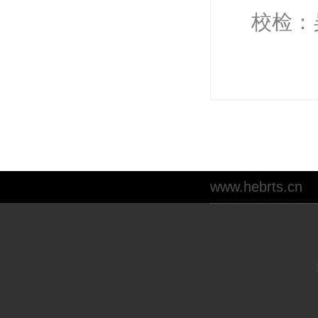
校检：
www.hebrts.cn