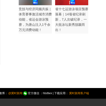
竞技与经济同频共振｜
省十七运游泳项目预赛
体育赛事激活城市消费
落幕｜14项省纪录刷
动能，省运会游泳预
新，7人次破纪录，一
赛，为唐山注入1千余
大批泳坛新秀脱颖而
万元消费动能！
出！
微博：
@冀时新闻
官方微信 ：hbdtwx | 下载应用：
冀时新闻客户端