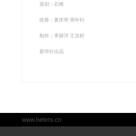
策划：石锋
统筹：黄庆华 周年钧
制作：李丽洋 王浩程
新华社出品
www.hebrts.cn