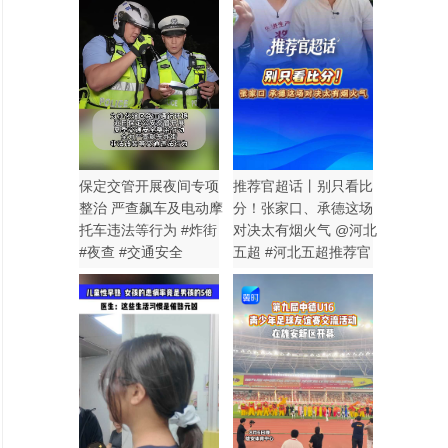
保定交管开展夜间专项
推荐官超话丨别只看比
整治 严查飙车及电动摩
分！张家口、承德这场
托车违法等行为 #炸街
对决太有烟火气 @河北
#夜查 #交通安全
五超 #河北五超推荐官