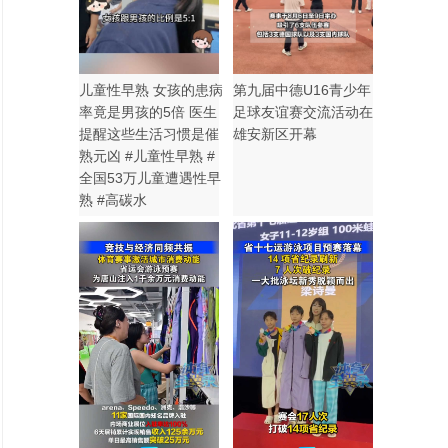
儿童性早熟 女孩的患病
第九届中德U16青少年
率竟是男孩的5倍 医生
足球友谊赛交流活动在
提醒这些生活习惯是催
雄安新区开幕
熟元凶 #儿童性早熟 #
全国53万儿童遭遇性早
熟 #高碳水