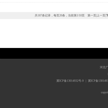
共187条记录，每页20条，当前第
1
/
10
页
第一页
|
上一页
|
www.hebrts.cn
河北
冀ICP备13014932号-9
|
冀ICP备130149
cop