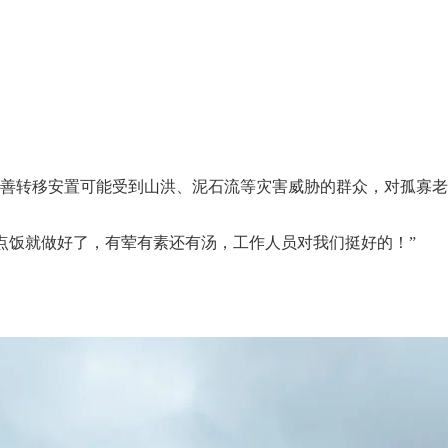
妥善转移安置可能受到山洪、泥石流等灾害威胁的群众，对孤寡
点饭就做好了，有荤有素还有汤，工作人员对我们挺好的！”