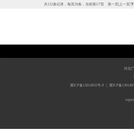
共122条记录，每页20条，当前第
1
/
7
页
第一页
|
上一页
|
下
www.hebrts.cn
河北
冀ICP备13014932号-9
|
冀ICP备130149
cop