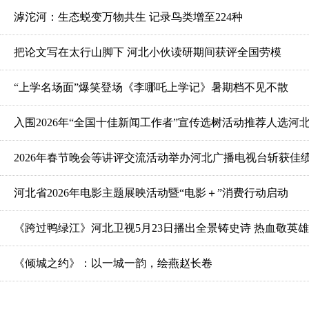
滹沱河：生态蜕变万物共生 记录鸟类增至224种
把论文写在太行山脚下 河北小伙读研期间获评全国劳模
“上学名场面”爆笑登场《李哪吒上学记》暑期档不见不散
入围2026年“全国十佳新闻工作者”宣传选树活动推荐人选
2026年春节晚会等讲评交流活动举办河北广播电视台斩获佳
河北省2026年电影主题展映活动暨“电影＋”消费行动启动
《跨过鸭绿江》河北卫视5月23日播出全景铸史诗 热血敬英雄
《倾城之约》：以一城一韵，绘燕赵长卷